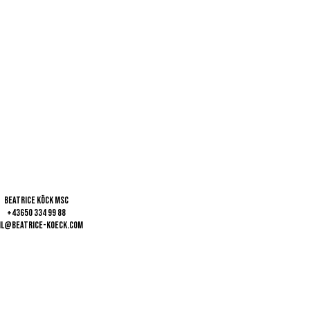
Beatrice Köck MSc
+43650 334 99 88
il@beatrice-koeck.com