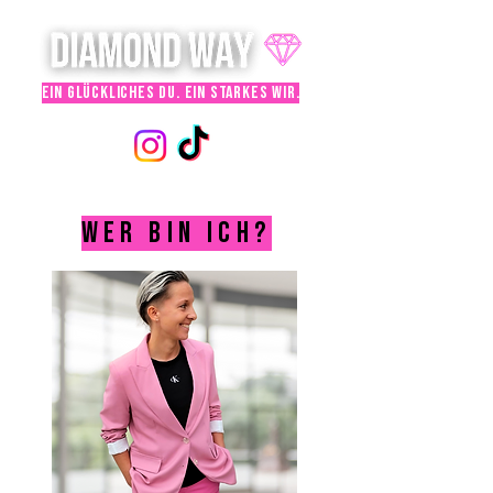
ein glückliches du. ein starkes wir.
WER BIN ICH?