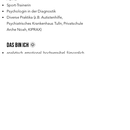
Sport-Trainerin
Psychologin in der Diagnostik
Diverse Praktika (z.B. Autistenhilfe,
Psychiatrisches Krankenhaus Tulln, Privatschule
Arche Noah, KIPRAX)
das bin ich 🌞
analytisch, emotional, hochsensibel, fürsorglich,
wissbegierig, einfühlsam, lebendig
mit einer besonderen Wahrnehmungsgabe &
spirituellen Anbindung geboren
Astrologie: Sternzeichen Fische, Aszendent
Steinbock
Human Design: Manifestorin, 4/1
Liebe ich: Sport, Wissen, Musik, Gefühle, Tiere,
Natur, Menschen
Fragen an mich?